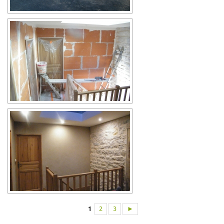
1
2
3
►